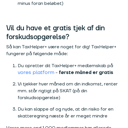
minus foran beløbet)
Vil du have et gratis tjek af din
forskudsopgørelse?
Så kan TaxHelper+ være noget for dig! TaxHelper+
fungerer på følgende måde:
Du opretter dit TaxHelper+ medlemskab på
vores platform
-
første måned er gratis
Vi tjekker hver måned om din indkomst, renter
mm. står rigtigt på SKAT (på din
forskudsopgørelse)
Du kan slappe af og nyde, at din risiko for en
skatteregning næste år er meget mindre
Vores mere end 1.000 medlemmer har allerede